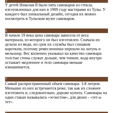
5
У детей Николая II было пять самоваров из стекла,
изготовленных для них в 1909 году мастерами из Тулы. У
каждого был уникальный дизайн, сегодня их можно
посмотреть в Тульском музее самоваров.
6
В начале 19 века цена самовара зависела от веса
материала, из которого он был изготовлен. Сначала их
делали из меди, но срок их службы был слишком
коротким, поэтому ремесленники перешли на латунь и
мельхиор. Вес косвенно указывал на качество самовара:
толстые стены служат дольше, чем тонкие, вода внутри
остывает медленнее и тело самовара меньше
изнашивается.
7
Самый распространенный объем самовара- 3-8 литров.
Меньшие из них встречаются реже, так как их сложнее
изготовить и, следовательно, дороже купить. Самовары на
один стакан назывались «эгоистом», для двоих - «тет-а-
тет».