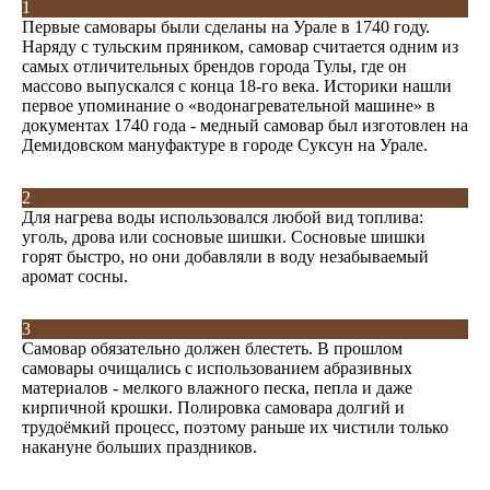
1
Первые самовары были сделаны на Урале в 1740 году.
Наряду с тульским пряником, самовар считается одним из
самых отличительных брендов города Тулы, где он
массово выпускался с конца 18-го века. Историки нашли
первое упоминание о «водонагревательной машине» в
документах 1740 года - медный самовар был изготовлен на
Демидовском мануфактуре в городе Суксун на Урале.
2
Для нагрева воды использовался любой вид топлива:
уголь, дрова или сосновые шишки. Сосновые шишки
горят быстро, но они добавляли в воду незабываемый
аромат сосны.
3
Самовар обязательно должен блестеть. В прошлом
самовары очищались с использованием абразивных
материалов - мелкого влажного песка, пепла и даже
кирпичной крошки. Полировка самовара долгий и
трудоёмкий процесс, поэтому раньше их чистили только
накануне больших праздников.