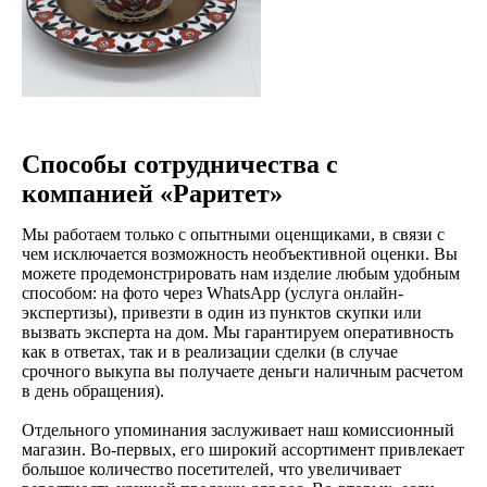
Способы сотрудничества с
компанией «Раритет»
Мы работаем только с опытными оценщиками, в связи с
чем исключается возможность необъективной оценки. Вы
можете продемонстрировать нам изделие любым удобным
способом: на фото через WhatsApp (услуга онлайн-
экспертизы), привезти в один из пунктов скупки или
вызвать эксперта на дом. Мы гарантируем оперативность
как в ответах, так и в реализации сделки (в случае
срочного выкупа вы получаете деньги наличным расчетом
Срочный выкуп
в день обращения).
и реализация
Отдельного упоминания заслуживает наш комиссионный
Выкупаем изделия за наличный
магазин. Во-первых, его широкий ассортимент привлекает
расчет в день обращения.
большое количество посетителей, что увеличивает