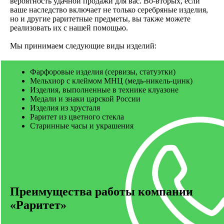
вероятность удачной продажи для вас. Во-вторых, если
ваше наследство включает не только серебряные изделия,
Свяжитесь с нами для бесплатной
но и другие раритетные предметы, вы также можете
оценки.
реализовать их с нашей помощью.
СЕРЕБРО
Мы принимаем следующие виды изделий:
Фарфоровые изделия (сервизы, статуэтки)
Мельхиор с клеймом МНЦ (медь-никель-цинк)
Изделия, выполненные в технике клуазоне
Медали и знаки царской России
Изделия из хрусталя
Раритет из цветного стекла
Старинные часы и украшения
Преимущества работы компании
«Раритет»