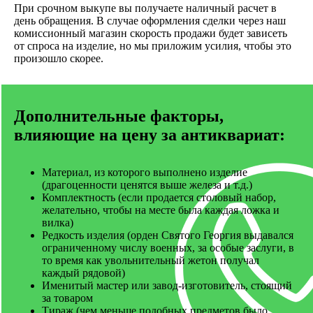
При срочном выкупе вы получаете наличный расчет в
Свяжитесь с нами для бесплатной
день обращения. В случае оформления сделки через наш
комиссионный магазин скорость продажи будет зависеть
оценки.
от спроса на изделие, но мы приложим усилия, чтобы это
АНТИКВАРИАТ
произошло скорее.
Дополнительные факторы,
влияющие на цену за антиквариат:
Материал, из которого выполнено изделие
(драгоценности ценятся выше железа и т.д.)
Комплектность (если продается столовый набор,
желательно, чтобы на месте была каждая ложка и
вилка)
Редкость изделия (орден Святого Георгия выдавался
ограниченному числу военных, за особые заслуги, в
то время как увольнительный жетон получал
каждый рядовой)
Именитый мастер или завод-изготовитель, стоящий
за товаром
Тираж (чем меньше подобных предметов было