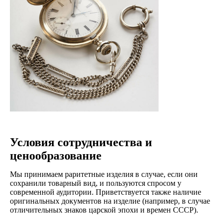
Условия сотрудничества и
ценообразование
Срочный выкуп
Мы принимаем раритетные изделия в случае, если они
сохранили товарный вид, и пользуются спросом у
и реализация
современной аудитории. Приветствуется также наличие
Выкупаем изделия за наличный
оригинальных документов на изделие (например, в случае
отличительных знаков царской эпохи и времен СССР).
расчет в день обращения.